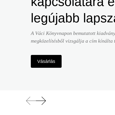
kapcsolatára é
legújabb laps
A Váci Könyvnapon bemutatott kiadván
megközelítésből vizsgálja a cím kínálta 
Vásárlás