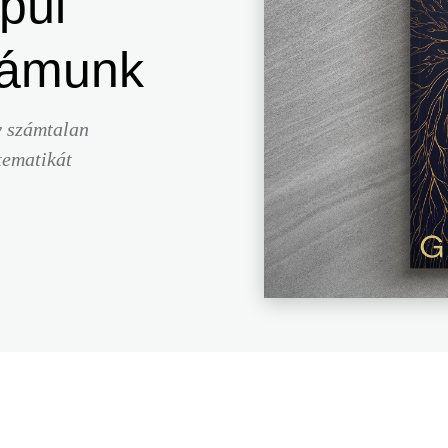
pül
zámunk
y számtalan
tematikát