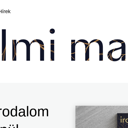
Hírek
irodalom