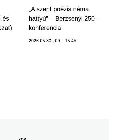
„A szent poézis néma
i és
hattyú” ‒ Berzsenyi 250 ‒
ozat)
konferencia
2026.05.30., 09
–
15:45