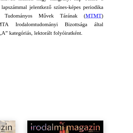
 lapszámmal jelentkező színes-képes periodika
ar Tudományos Művek Tárának (
MTMT
)
MTA Irodalomtudományi Bizottsága által
A” kategóriás, lektorált folyóiratként.