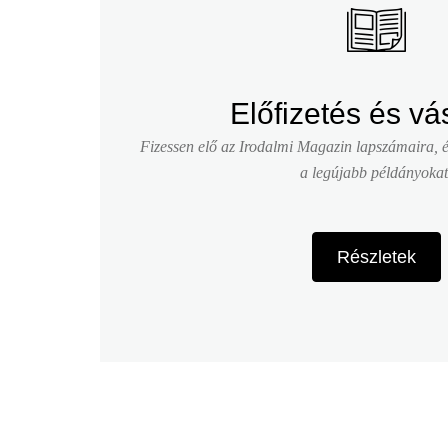
Előfizetés és vá
Fizessen elő az Irodalmi Magazin lapszámaira, és
a legújabb példányokat
Részletek