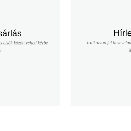
Hírl
sárlás
Iratkozzon fel hírlevelü
 elsők között veheti kézbe
M
!