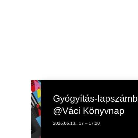
Gyógyítás-lapszám
@Váci Könyvnap
2026.06.13., 17
–
17:20