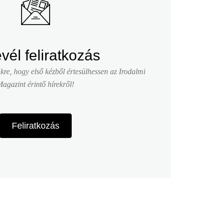
evél feliratkozás
nkre, hogy első kézből értesülhessen az Irodalmi
agazint érintő hírekről!
Feliratkozás