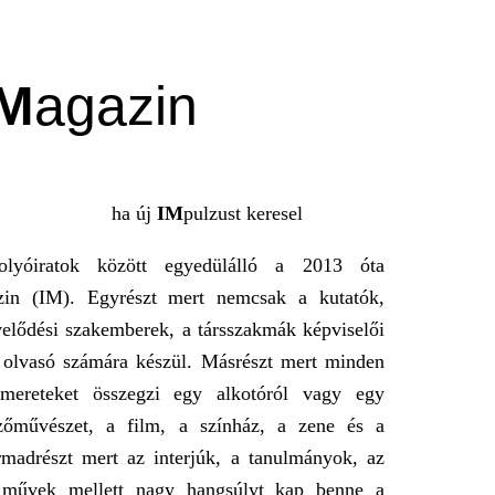
M
agazin
 új
IM
pulzust keresel
olyóiratok között egyedülálló a 2013 óta
in (IM). Egyrészt mert nemcsak a kutatók,
elődési szakemberek, a társszakmák képviselői
 olvasó számára készül. Másrészt mert minden
smereteket összegzi egy alkotóról vagy egy
pzőművészet, a film, a színház, a zene és a
rmadrészt mert az interjúk, a tanulmányok, az
 művek mellett nagy hangsúlyt kap benne a