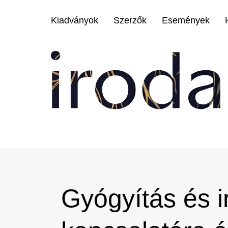
Menü
Kiadványok
Szerzők
Események
-
Irodalmi
Magazin
-
Főmenu
Ugrás
a
tartalomra
Gyógyítás és 