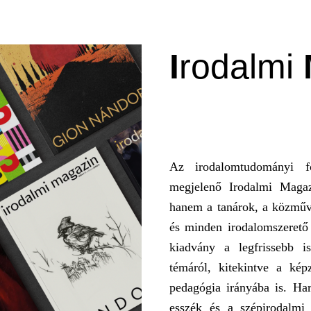
I
rodalmi
ha
Az irodalomtudományi f
megjelenő Irodalmi Magaz
hanem a tanárok, a közműv
és minden irodalomszerető
kiadvány a legfrissebb i
témáról, kitekintve a ké
pedagógia irányába is. Ha
esszék és a szépirodalmi