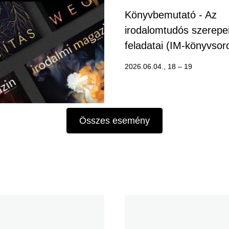
Könyvbemutató - Az
irodalomtudós szerepe
feladatai (IM-könyvsor
2026.06.04., 18
–
19
Összes esemény