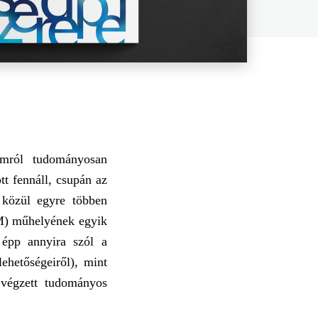
omról tudományosan
t fennáll, csupán az
 közül egyre többen
IM) műhelyének egyik
t épp annyira szól a
ehetőségeiről), mint
 végzett tudományos