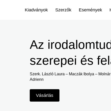
Menü
Kiadványok
Szerzők
Események
-
Ugrás
Irodalmi
a
tartalomra
Magazin
Az irodalomtu
-
szerepei és fe
Főmenu
Szerk. László Laura – Maczák Ibolya – Molnár 
Adrienn
Vásárlás