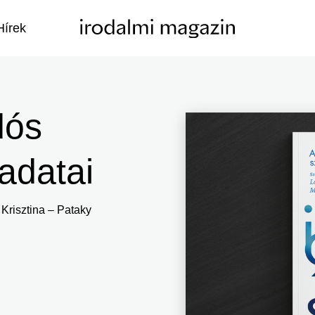
Hírek
dós
ladatai
Krisztina – Pataky