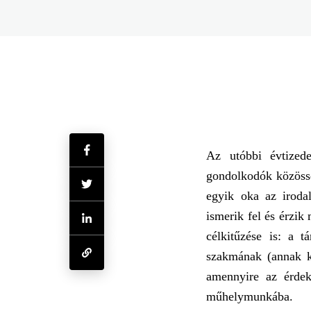
Az utóbbi évtized
gondolkodók közössé
egyik oka az iroda
ismerik fel és érzi
célkitűzése is: a t
szakmának (annak ku
amennyire az érdek
műhelymunkába.