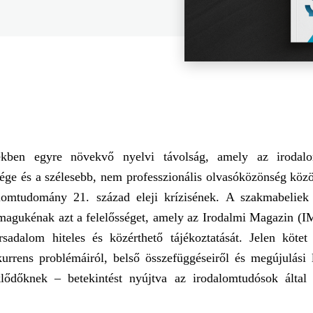
ekben egyre növekvő nyelvi távolság, amely az irodal
ge és a szélesebb, nem professzionális olvasóközönség közöt
lomtudomány 21. század eleji krízisének. A szakmabeliek
k magukénak azt a felelősséget, amely az Irodalmi Magazin (
ársadalom hiteles és közérthető tájékoztatását. Jelen köte
rrens problémáiról, belső összefüggéseiről és megújulási l
lődőknek – betekintést nyújtva az irodalomtudósok által