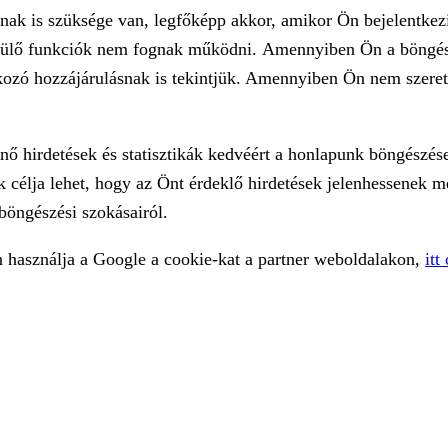
nak is szüksége van, legfőképp akkor, amikor Ön bejelentkez
e épülő funkciók nem fognak működni. Amennyiben Ön a böngés
kozó hozzájárulásnak is tekintjük. Amennyiben Ön nem szeretne
 hirdetések és statisztikák kedvéért a honlapunk böngészése 
 célja lehet, hogy az Önt érdeklő hirdetések jelenhessenek m
böngészési szokásairól.
n használja a Google a cookie-kat a partner weboldalakon,
itt