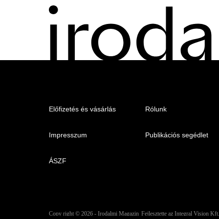
Menu
Előfizetés és vásárlás
Rólunk
-
Impresszum
Publikációs segédlet
Irodalmi
Magazin
ÁSZF
-
Lábléc
Copy right
© 2026
-
Irodalmi Magazin
Fejlesztette az Integral Vision Kft