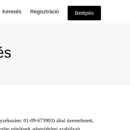
Felhasználói
Keresés
Regisztráció
Belépés
menü
és
yzékszám: 01-09-673903) által üzemeltetett,
nybe vételének adatvédelmi szabályait