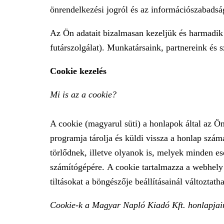
önrendelkezési jogról és az információszabadság
Az Ön adatait bizalmasan kezeljük és harmadik f
futárszolgálat). Munkatársaink, partnereink és sz
Cookie kezelés
Mi is az a cookie?
A cookie (magyarul süti) a honlapok által az Ö
programja tárolja és küldi vissza a honlap szá
törlődnek, illetve olyanok is, melyek minden e
számítógépére. A cookie tartalmazza a webhely 
tiltásokat a böngészője beállításainál változtath
Cookie-k a Magyar Napló Kiadó Kft. honlapjai