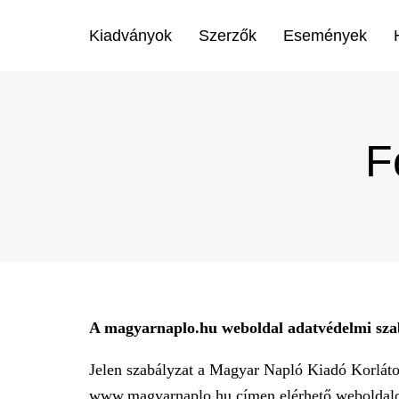
Menü
Kiadványok
Szerzők
Események
-
Ugrás
Irodalmi
a
tartalomra
Magazin
F
-
Főmenu
A magyarnaplo.hu weboldal adatvédelmi sza
Jelen szabályzat a Magyar Napló Kiadó Korlátol
www.magyarnaplo.hu címen elérhető weboldalon 