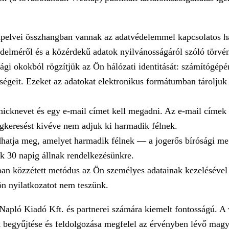
apelvei összhangban vannak az adatvédelemmel kapcsolatos ha
delméről és a közérdekű adatok nyilvánosságáról szóló törvé
nsági okokból rögzítjük az Ön hálózati identitását: számítógép
enységeit. Ezeket az adatokat elektronikus formátumban tárolju
 nicknevet és egy e-mail címet kell megadni. Az e-mail címe
egkeresést kivéve nem adjuk ki harmadik félnek.
 adhatja meg, amelyet harmadik félnek — a jogerős bírósági 
tok 30 napig állnak rendelkezésünkre.
ban közzétett metódus az Ön személyes adatainak kezelésével 
ön nyilatkozatot nem teszünk.
apló Kiadó Kft. és partnerei számára kiemelt fontosságú. A
k begyűjtése és feldolgozása megfelel az érvényben lévő mag