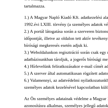
tartalmazza.
1.) A Magyar Napló Kiadó Kft. adatkezelési al
1992.évi LXIII. törvény (a személyes adatok vé
2.) A portál látogatása során a szerveren bizto
időpontját, illetve az oldalon tett aktív tevék
bírósági megkeresés esetén adjuk ki.
3.) Weboldalunkon regisztráció során csak egy
adatbázisunkban tároljuk, a jogerős bírósági m
4.) Hírlevelünk feliratkozásakor e-mail címét
5.) A szerver által automatikusan rögzített ada
6.) Valamennyi, az adatvédelmi nyilatkozatunk
személyes adatok kezelésével kapcsolatban kül
Az Ön személyes adatainak védelme a Magyar N
azonosításra alkalmas, személyes jellegű adato