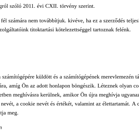
ról szóló 2011. évi CXII. törvény szerint.
él számára nem továbbítjuk. kivéve, ha ez a szerződés teljesí
olgáltatóink titoktartási kötelezettséggel tartoznak felénk.
n számítógépére küldött és a számítógépének merevlemezén tá
mára, amíg Ön az adott honlapon böngészik. Léteznek olyan c
setben meghívásra kerülnek, amikor Ön újra meghívja ugyanazt
nevét, a cookie nevét és értékét, valamint az élettartamát. A
atja meg.
n