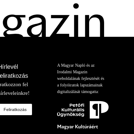
A Magyar Napló és az
Hírlevél
Irodalmi Magazin
feliratkozás
weboldalának fejlesztését és
Iratkozzon fel
a folyóiratok lapszámainak
digitalizálását támogatta:
hírleveleinkre!
Feliratkozás