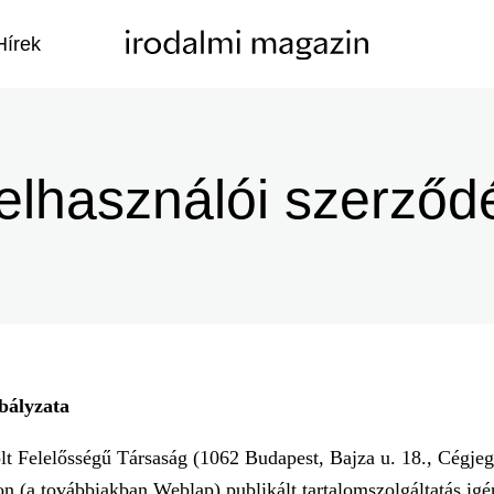
Hírek
elhasználói szerződ
bályzata
t Felelősségű Társaság (1062 Budapest, Bajza u. 18., Cégjeg
(a továbbiakban Weblap) publikált tartalomszolgáltatás igé