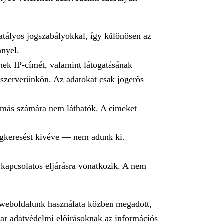
tályos jogszabályokkal, így különösen az
nnyel.
ének IP-címét, valamint látogatásának
k szerverünkön. Az adatokat csak jogerős
k más számára nem láthatók. A címeket
megkeresést kivéve — nem adunk ki.
kapcsolatos eljárásra vonatkozik. A nem
 weboldalunk használata közben megadott,
yar adatvédelmi előírásoknak az információs