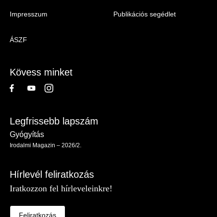
-
Impresszum
Publikációs segédlet
Irodalmi
Magazin
ÁSZF
-
Lábléc
Kövess minket
Legfrissebb lapszám
Gyógyítás
Irodalmi Magazin – 2026/2.
Hírlevél feliratkozás
Iratkozzon fel hírleveleinkre!
Feliratkozás