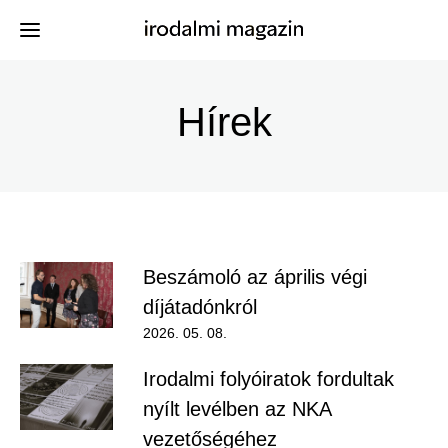
Ugrás
a
Hírek
Kiadványok
Menü
tartalomra
-
Szerzők
Irodalmi
Események
Magazin
Beszámoló az április végi
-
díjátadónkról
Hírek
Főmenu
2026. 05. 08.
Keresés
Irodalmi folyóiratok fordultak
nyílt levélben az NKA
Regisztráció
vezetőségéhez