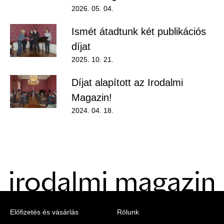
Felhasználói
2026. 05. 04.
menü
Belépés
Ismét átadtunk két publikációs
díjat
2025. 10. 21.
Díjat alapított az Irodalmi
Magazin!
2024. 04. 18.
Menu
Előfizetés és vásárlás
Rólunk