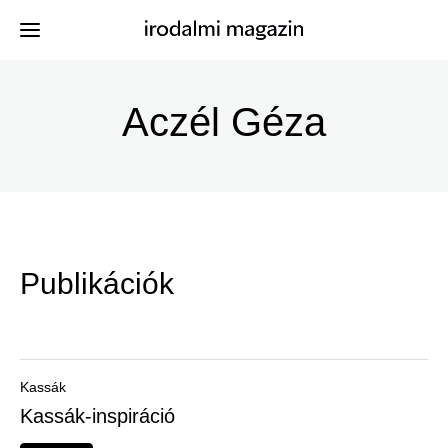
Ugrás
a
Aczél Géza
Kiadványok
Menü
tartalomra
-
Szerzők
Irodalmi
Események
Magazin
Publikációk
-
Hírek
Főmenu
Keresés
Kassák
Kassák-inspiráció
Regisztráció