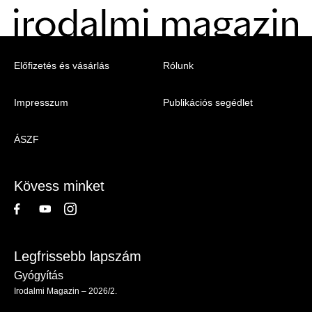
Menu
Előfizetés és vásárlás
Rólunk
-
Impresszum
Publikációs segédlet
Irodalmi
Magazin
ÁSZF
-
Lábléc
Kövess minket
Legfrissebb lapszám
Gyógyítás
Irodalmi Magazin – 2026/2.