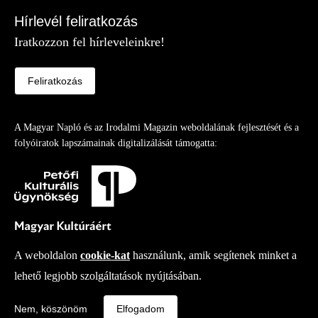
Hírlevél feliratkozás
Iratkozzon fel hírleveleinkre!
Feliratkozás
A Magyar Napló és az Irodalmi Magazin weboldalának fejlesztését és a
folyóiratok lapszámainak digitalizálását támogatta:
A weboldalon
cookie-kat
használunk, amik segítenek minket a
lehető legjobb szolgáltatások nyújtásában.
Copy right
© 2026
-
Irodalmi Magazin
Fejlesztette az Integral Vision Kft.
Nem, köszönöm
Elfogadom