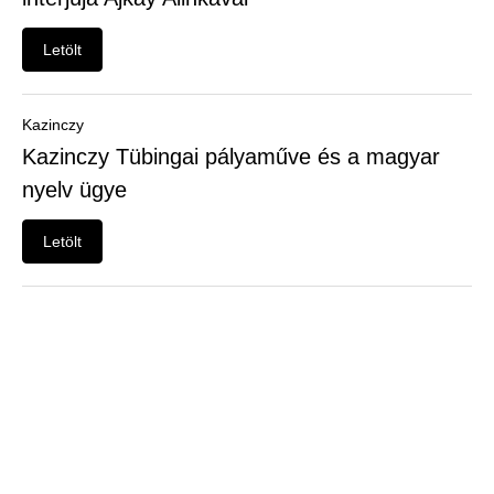
Felhasználói
menü
Letölt
Belépés
Kazinczy
Kazinczy Tübingai pályaműve és a magyar
nyelv ügye
Letölt