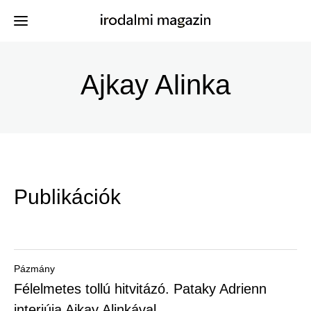
Ugrás
a
Ajkay Alinka
Kiadványok
Menü
tartalomra
-
Szerzők
Irodalmi
Események
Magazin
Publikációk
-
Hírek
Főmenu
Keresés
Pázmány
Félelmetes tollú hitvitázó. Pataky Adrienn
Regisztráció
interjúja Ajkay Alinkával