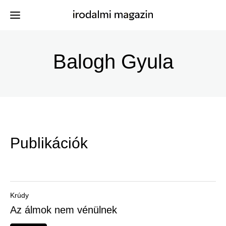
Ugrás
a
Balogh Gyula
Kiadványok
Menü
tartalomra
-
Szerzők
Irodalmi
Események
Magazin
Publikációk
-
Hírek
Főmenu
Keresés
Krúdy
Az álmok nem vénülnek
Regisztráció