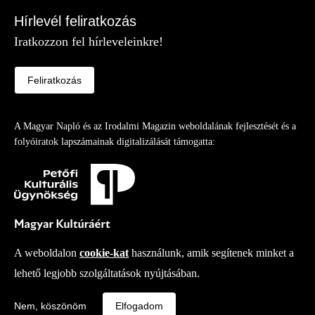
Hírlevél feliratkozás
Iratkozzon fel hírleveleinkre!
Feliratkozás
A Magyar Napló és az Irodalmi Magazin weboldalának fejlesztését és a
folyóiratok lapszámainak digitalizálását támogatta:
A weboldalon
cookie-kat
használunk, amik segítenek minket a
lehető legjobb szolgáltatások nyújtásában.
Copy right
© 2026
-
Irodalmi Magazin
Fejlesztette az Integral Vision Kft.
Nem, köszönöm
Elfogadom