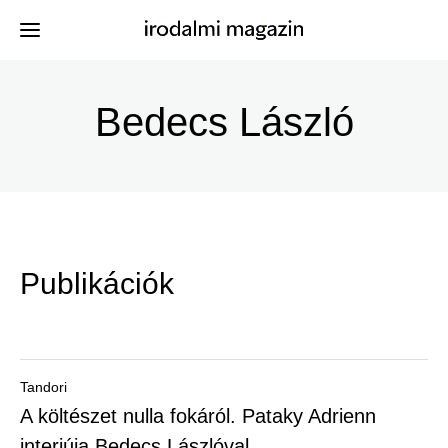
Ugrás
a
Bedecs László
Kiadványok
Menü
tartalomra
-
Szerzők
Irodalmi
Események
Magazin
Publikációk
-
Hírek
Főmenu
Keresés
Tandori
A költészet nulla fokáról. Pataky Adrienn
Regisztráció
interjúja Bedecs Lászlóval