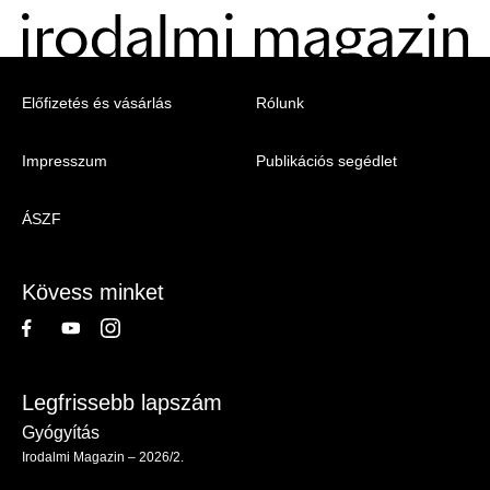
Menu
Előfizetés és vásárlás
Rólunk
-
Impresszum
Publikációs segédlet
Irodalmi
Magazin
ÁSZF
-
Lábléc
Kövess minket
Legfrissebb lapszám
Gyógyítás
Irodalmi Magazin – 2026/2.