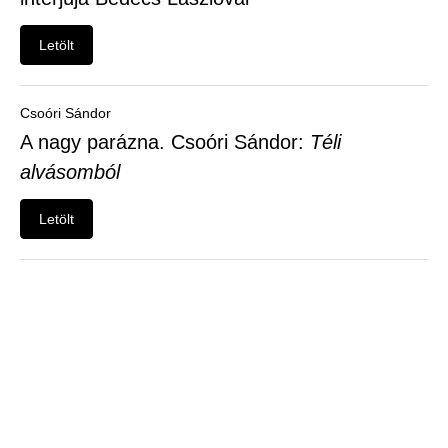
Felhasználói
menü
Letölt
Belépés
Csoóri Sándor
A nagy parázna. Csoóri Sándor:
Téli
alvásomból
Letölt