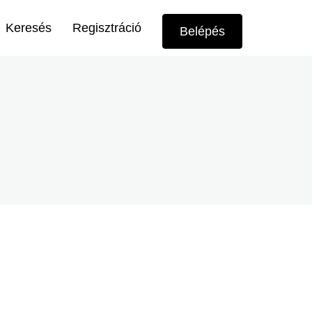
Felhasználói
Keresés
Regisztráció
Belépés
menü