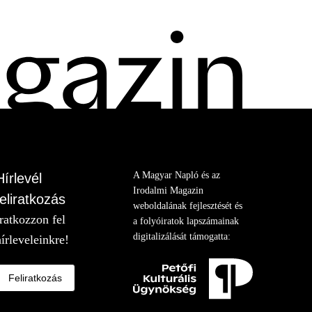
A Magyar Napló és az
Hírlevél
Irodalmi Magazin
feliratkozás
weboldalának fejlesztését és
Iratkozzon fel
a folyóiratok lapszámainak
digitalizálását támogatta:
hírleveleinkre!
Feliratkozás