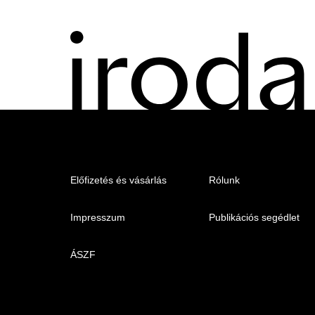
Menu
Előfizetés és vásárlás
Rólunk
-
Impresszum
Publikációs segédlet
Irodalmi
Magazin
ÁSZF
-
Lábléc