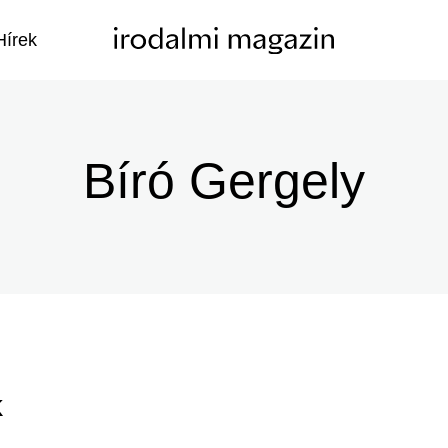
Hírek
Bíró Gergely
k