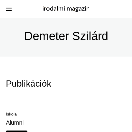
Ugrás
a
Demeter Szilárd
Kiadványok
Menü
tartalomra
-
Szerzők
Irodalmi
Események
Magazin
Publikációk
-
Hírek
Főmenu
Keresés
Iskola
Alumni
Regisztráció