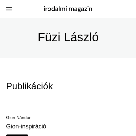
Ugrás
a
Füzi László
Kiadványok
Menü
tartalomra
-
Szerzők
Irodalmi
Események
Magazin
Publikációk
-
Hírek
Főmenu
Keresés
Gion Nándor
Gion-inspiráció
Regisztráció