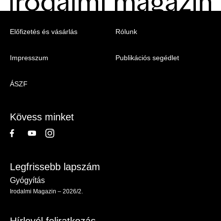
Menu
Előfizetés és vásárlás
Rólunk
-
Impresszum
Publikációs segédlet
Irodalmi
Magazin
ÁSZF
-
Lábléc
Kövess minket
Legfrissebb lapszám
Gyógyítás
Irodalmi Magazin – 2026/2.
Hírlevél feliratkozás