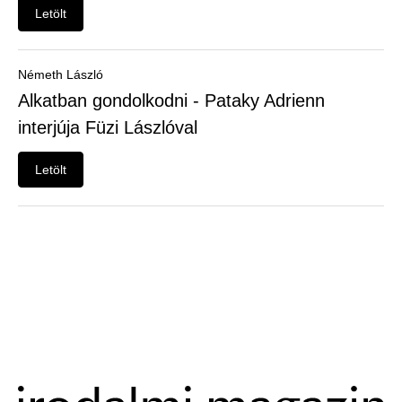
Felhasználói
Letölt
menü
Belépés
Németh László
Alkatban gondolkodni - Pataky Adrienn
interjúja Füzi Lászlóval
Letölt