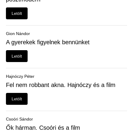
Felhasználói
menü
Letölt
Belépés
Gion Nándor
A gyerekek figyelnek bennünket
Letölt
Hajnóczy Péter
Fel nem robbant akna. Hajnóczy és a film
Letölt
Csoóri Sándor
Ők hárman. Csoóri és a film