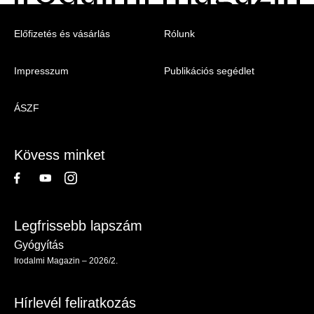
Menu
Előfizetés és vásárlás
Rólunk
-
Impresszum
Publikációs segédlet
Irodalmi
Magazin
ÁSZF
-
Lábléc
Kövess minket
Legfrissebb lapszám
Gyógyítás
Irodalmi Magazin – 2026/2.
Hírlevél feliratkozás