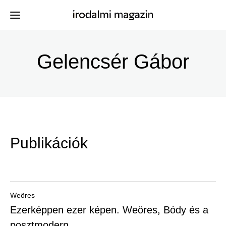
Ugrás
a
Gelencsér Gábor
Kiadványok
Menü
tartalomra
-
Szerzők
Irodalmi
Események
Magazin
Publikációk
-
Hírek
Főmenu
Keresés
Weöres
Ezerképpen ezer képen. Weöres, Bódy és a
Regisztráció
posztmodern