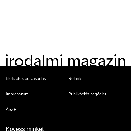
Menu
Előfizetés és vásárlás
Rólunk
-
Impresszum
Publikációs segédlet
Irodalmi
Magazin
ÁSZF
-
Lábléc
Kövess minket