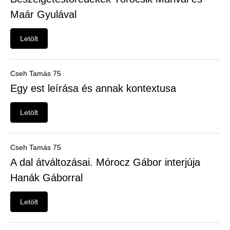
Felhasználói
Maár Gyulával
menü
Belépés
Letölt
Cseh Tamás 75
Egy est leírása és annak kontextusa
Letölt
Cseh Tamás 75
A dal átváltozásai. Mórocz Gábor interjúja
Hanák Gáborral
Letölt