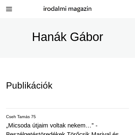
Ugrás
a
Hanák Gábor
Kiadványok
Menü
tartalomra
-
Szerzők
Irodalmi
Események
Magazin
Publikációk
-
Hírek
Főmenu
Keresés
Cseh Tamás 75
„Micsoda útjaim voltak nekem…” -
Regisztráció
Beszélgetéstöredékek Törőcsik Marival és