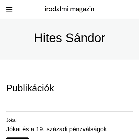
Ugrás
a
Hites Sándor
Kiadványok
Menü
tartalomra
-
Szerzők
Irodalmi
Események
Magazin
Publikációk
-
Hírek
Főmenu
Keresés
Jókai
Jókai és a 19. századi pénzválságok
Regisztráció