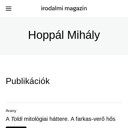
Ugrás
a
Hoppál Mihály
Kiadványok
Menü
tartalomra
-
Szerzők
Irodalmi
Események
Magazin
Publikációk
-
Hírek
Főmenu
Keresés
Arany
A
Toldi
mitológiai háttere. A farkas-verő hős
Regisztráció