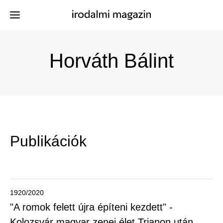
Ugrás
a
Horváth Bálint
Kiadványok
Menü
tartalomra
-
Szerzők
Irodalmi
Események
Magazin
Publikációk
-
Hírek
Főmenu
Keresés
1920/2020
"A romok felett újra építeni kezdett" -
Regisztráció
Kolozsvár magyar zenei élet Trianon után