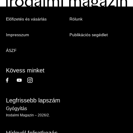
Menu
Előfizetés és vásárlás
Rólunk
-
Impresszum
Publikációs segédlet
Irodalmi
Magazin
ÁSZF
-
Lábléc
Kövess minket
Legfrissebb lapszám
Gyógyítás
Irodalmi Magazin – 2026/2.
Hírlevél feliratkozás