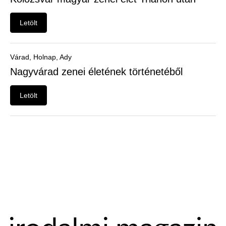
Felhasználói
menü
Letölt
Belépés
Várad, Holnap, Ady
Nagyvárad zenei életének történetéből
Letölt