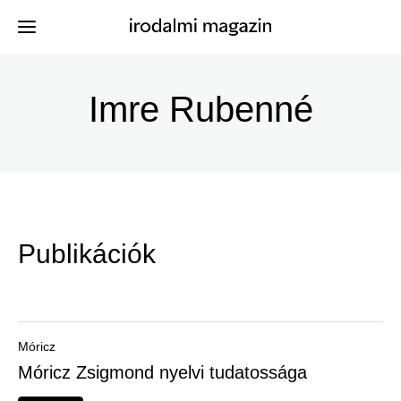
Ugrás
a
Imre Rubenné
Kiadványok
Menü
tartalomra
-
Szerzők
Irodalmi
Események
Magazin
Publikációk
-
Hírek
Főmenu
Keresés
Móricz
Móricz Zsigmond nyelvi tudatossága
Regisztráció