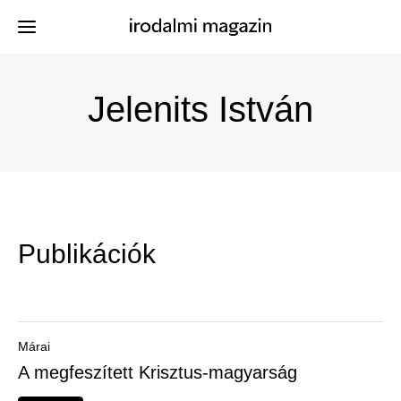
Ugrás
a
Jelenits István
Kiadványok
Menü
tartalomra
-
Szerzők
Irodalmi
Események
Magazin
Publikációk
-
Hírek
Főmenu
Keresés
Márai
A megfeszített Krisztus-magyarság
Regisztráció