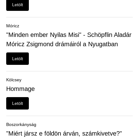
Felhasználói
Letölt
menü
Belépés
Móricz
"Minden ember Nyilas Misi" - Schöpflin Aladár
Móricz Zsigmond drámáiról a Nyugatban
Letölt
Kölcsey
Hommage
Letölt
Boszorkányság
"Miért jársz e földön árván, számkivetve?"