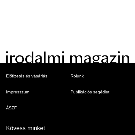
Menu
Előfizetés és vásárlás
Rólunk
-
Impresszum
Publikációs segédlet
Irodalmi
Magazin
ÁSZF
-
Lábléc
Kövess minket