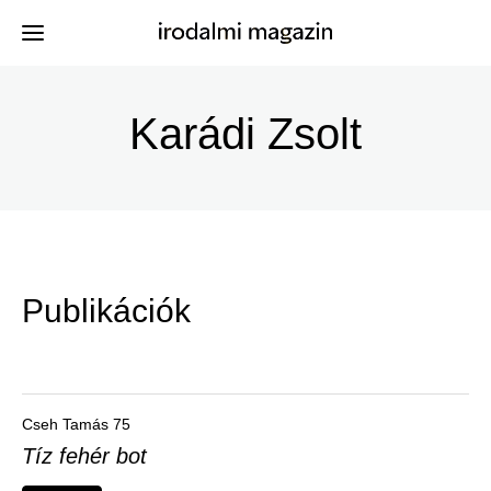
Ugrás
a
Karádi Zsolt
Kiadványok
Menü
tartalomra
-
Szerzők
Irodalmi
Események
Magazin
Publikációk
-
Hírek
Főmenu
Keresés
Cseh Tamás 75
Tíz fehér bot
Regisztráció