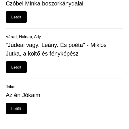
Czóbel Minka boszorkánydalai
Letölt
Várad, Holnap, Ady
"Júdeai vagy. Leány. És poéta" - Miklós
Jutka, a költő és fényképész
Letölt
Jókai
Az én Jókaim
Letölt