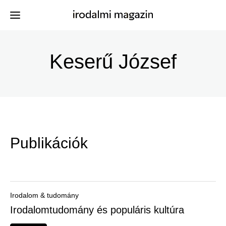
Ugrás
a
Keserű József
Kiadványok
Menü
tartalomra
-
Szerzők
Irodalmi
Események
Magazin
Publikációk
-
Hírek
Főmenu
Keresés
Irodalom & tudomány
Irodalomtudomány és populáris kultúra
Regisztráció