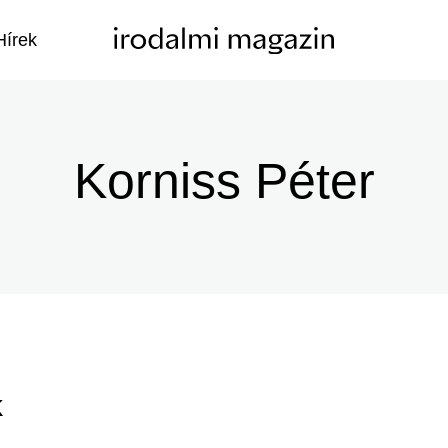
Hírek
Korniss Péter
k