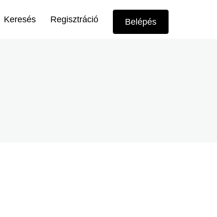
Felhasználói
Keresés
Regisztráció
Belépés
menü