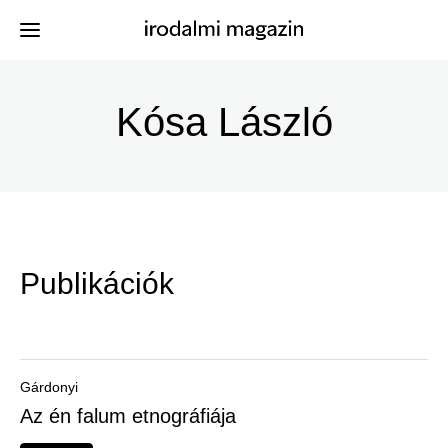
Ugrás
a
Kósa László
Kiadványok
Menü
tartalomra
-
Szerzők
Irodalmi
Események
Magazin
Publikációk
-
Hírek
Főmenu
Keresés
Gárdonyi
Az én falum etnográfiája
Regisztráció