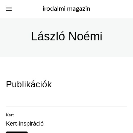
Ugrás
a
László Noémi
Kiadványok
Menü
tartalomra
-
Szerzők
Irodalmi
Események
Magazin
Publikációk
-
Hírek
Főmenu
Keresés
Kert
Kert-inspiráció
Regisztráció