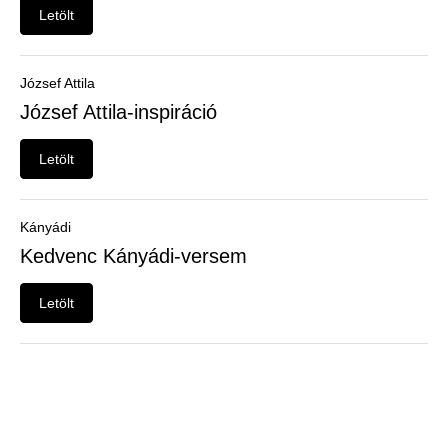
Felhasználói
Letölt
menü
Belépés
József Attila
József Attila-inspiráció
Letölt
Kányádi
Kedvenc Kányádi-versem
Letölt