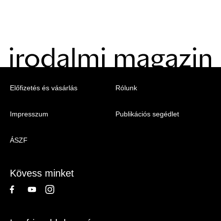
Menu
Előfizetés és vásárlás
Rólunk
-
Impresszum
Publikációs segédlet
Irodalmi
Magazin
ÁSZF
-
Lábléc
Kövess minket