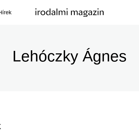
Hírek
Lehóczky Ágnes
k