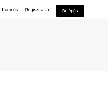
Felhasználói
Keresés
Regisztráció
Belépés
menü