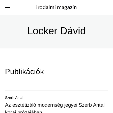
Ugrás
a
Locker Dávid
Kiadványok
Menü
tartalomra
-
Szerzők
Irodalmi
Események
Magazin
Publikációk
-
Hírek
Főmenu
Keresés
Szerb Antal
Az esztétizáló modernség jegyei Szerb Antal
Regisztráció
korai prózájában