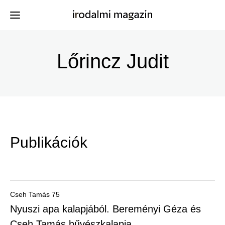
Ugrás
a
Lőrincz Judit
Kiadványok
Menü
tartalomra
-
Szerzők
Irodalmi
Események
Magazin
Publikációk
-
Hírek
Főmenu
Keresés
Cseh Tamás 75
Nyuszi apa kalapjából. Bereményi Géza és
Regisztráció
Cseh Tamás bűvészkalapja