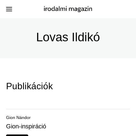
Ugrás
a
Lovas Ildikó
Kiadványok
Menü
tartalomra
-
Szerzők
Irodalmi
Események
Magazin
Publikációk
-
Hírek
Főmenu
Keresés
Gion Nándor
Gion-inspiráció
Regisztráció