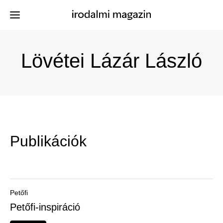
Ugrás
a
Lövétei Lázár László
Kiadványok
Menü
tartalomra
-
Szerzők
Irodalmi
Események
Magazin
Publikációk
-
Hírek
Főmenu
Keresés
Petőfi
Petőfi-inspiráció
Regisztráció