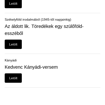
Felhasználói
Letölt
menü
Belépés
Székelyföld irodalmából (1945-től napjainkig)
Az áldott lik. Töredékek egy szülőföld-
esszéből
Letölt
Kányádi
Kedvenc Kányádi-versem
Letölt