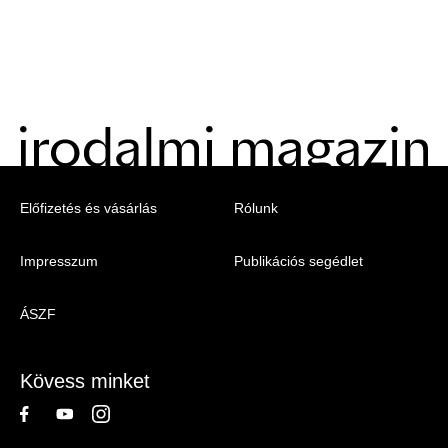
Menu
Előfizetés és vásárlás
Rólunk
-
Impresszum
Publikációs segédlet
Irodalmi
Magazin
ÁSZF
-
Lábléc
Kövess minket