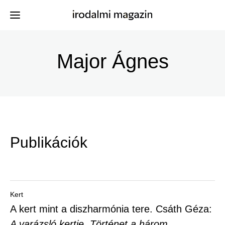
Ugrás
a
Major Ágnes
Kiadványok
Menü
tartalomra
-
Szerzők
Irodalmi
Események
Magazin
Publikációk
-
Hírek
Főmenu
Keresés
Kert
A kert mint a diszharmónia tere. Csáth Géza:
Regisztráció
A varázsló kertje
,
Történet a három