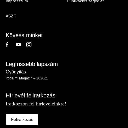
Impresszum
Publikációs segédlet
Irodalmi
Magazin
ÁSZF
-
Lábléc
Kövess minket
Legfrissebb lapszám
Gyógyítás
Irodalmi Magazin – 2026/2.
Hírlevél feliratkozás
Iratkozzon fel hírleveleinkre!
Feliratkozás