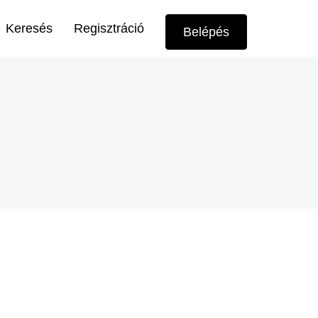
Felhasználói
Keresés
Regisztráció
Belépés
menü