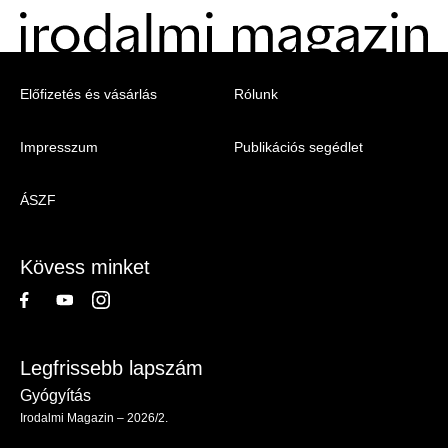
Menu
Előfizetés és vásárlás
Rólunk
-
Impresszum
Publikációs segédlet
Irodalmi
Magazin
ÁSZF
-
Lábléc
Kövess minket
Legfrissebb lapszám
Gyógyítás
Irodalmi Magazin – 2026/2.