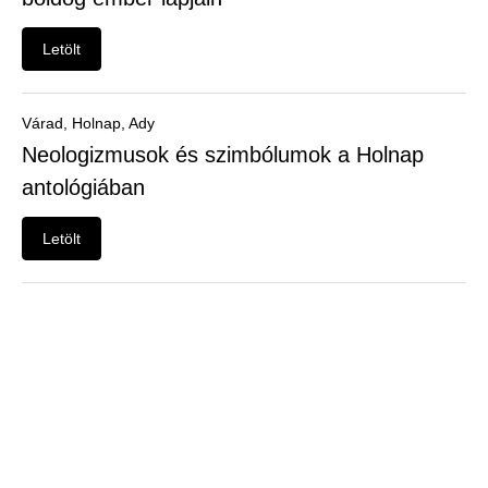
Felhasználói
menü
Letölt
Belépés
Várad, Holnap, Ady
Neologizmusok és szimbólumok a Holnap
antológiában
Letölt