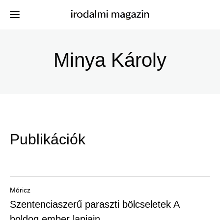
Ugrás
a
Minya Károly
Kiadványok
Menü
tartalomra
-
Szerzők
Irodalmi
Események
Magazin
Publikációk
-
Hírek
Főmenu
Keresés
Móricz
Szentenciaszerű paraszti bölcseletek A
Regisztráció
boldog ember lapjain