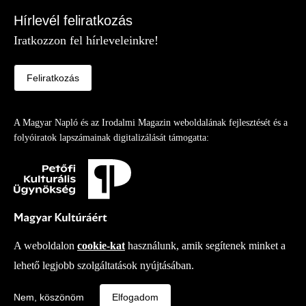
Hírlevél feliratkozás
Iratkozzon fel hírleveleinkre!
Feliratkozás
A Magyar Napló és az Irodalmi Magazin weboldalának fejlesztését és a
folyóiratok lapszámainak digitalizálását támogatta:
A weboldalon
cookie-kat
használunk, amik segítenek minket a
lehető legjobb szolgáltatások nyújtásában.
Copy right
© 2026
-
Irodalmi Magazin
Fejlesztette az Integral Vision Kft.
Nem, köszönöm
Elfogadom