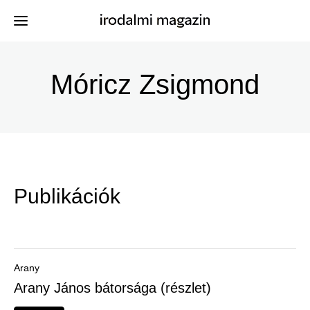
Ugrás
a
Móricz Zsigmond
Kiadványok
Menü
tartalomra
-
Szerzők
Irodalmi
Események
Magazin
Publikációk
-
Hírek
Főmenu
Keresés
Arany
Arany János bátorsága (részlet)
Regisztráció