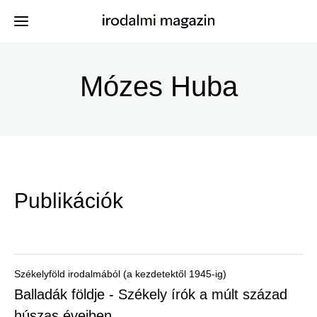
Ugrás
a
Mózes Huba
Kiadványok
Menü
tartalomra
-
Szerzők
Irodalmi
Események
Magazin
Publikációk
-
Hírek
Főmenu
Keresés
Székelyföld irodalmából (a kezdetektől 1945-ig)
Balladák földje - Székely írók a múlt század
Regisztráció
húszas éveiben