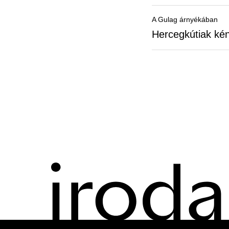
A Gulag árnyékában
Hercegkútiak ké