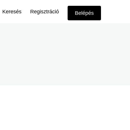
Felhasználói
Keresés
Regisztráció
Belépés
menü