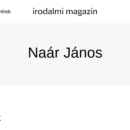
Hírek
Naár János
k