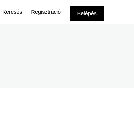
Felhasználói
Keresés
Regisztráció
Belépés
menü