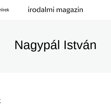
Hírek
Nagypál István
k