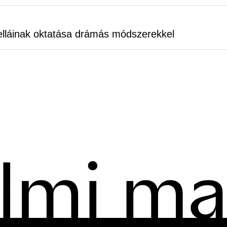
elláinak oktatása drámás módszerekkel