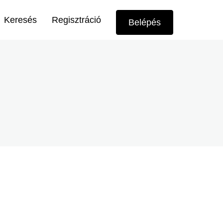
Felhasználói
Keresés
Regisztráció
Belépés
menü