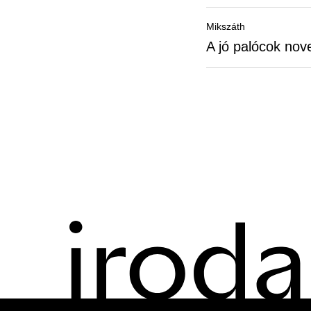
Mikszáth
A jó palócok nov