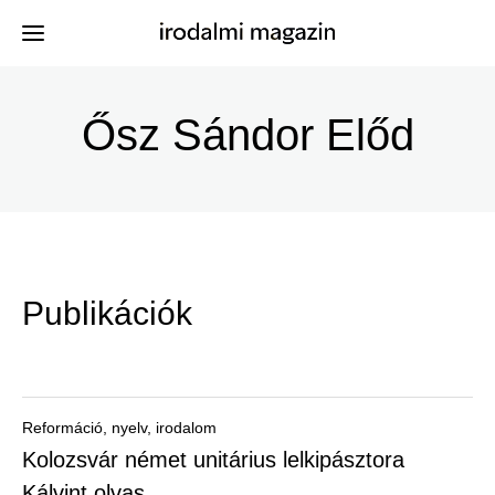
Ugrás
a
Ősz Sándor Előd
Kiadványok
Menü
tartalomra
-
Szerzők
Irodalmi
Események
Magazin
Publikációk
-
Hírek
Főmenu
Keresés
Reformáció, nyelv, irodalom
Kolozsvár német unitárius lelkipásztora
Regisztráció
Kálvint olvas