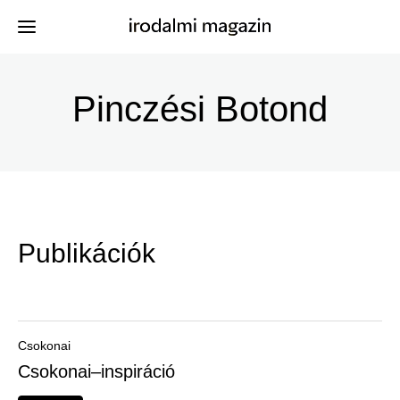
Ugrás
a
Pinczési Botond
Kiadványok
Menü
tartalomra
-
Szerzők
Irodalmi
Események
Magazin
Publikációk
-
Hírek
Főmenu
Keresés
Csokonai
Csokonai–inspiráció
Regisztráció