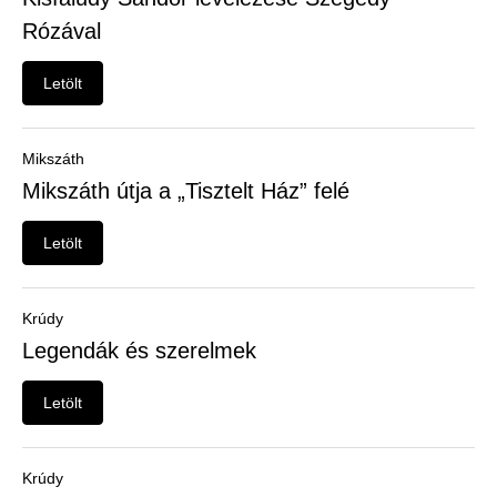
Felhasználói
Rózával
menü
Belépés
Letölt
Mikszáth
Mikszáth útja a „Tisztelt Ház” felé
Letölt
Krúdy
Legendák és szerelmek
Letölt
Krúdy