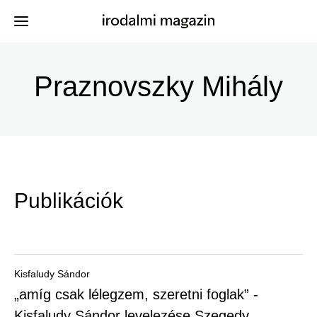
Ugrás
a
Praznovszky Mihály
Kiadványok
Menü
tartalomra
-
Szerzők
Irodalmi
Események
Magazin
Publikációk
-
Hírek
Főmenu
Keresés
Kisfaludy Sándor
„amíg csak lélegzem, szeretni foglak” -
Regisztráció
Kisfaludy Sándor levelezése Szegedy