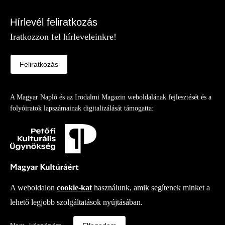
Hírlevél feliratkozás
Iratkozzon fel hírleveleinkre!
Feliratkozás
A Magyar Napló és az Irodalmi Magazin weboldalának fejlesztését és a
folyóiratok lapszámainak digitalizálását támogatta:
A weboldalon
cookie-kat
használunk, amik segítenek minket a
lehető legjobb szolgáltatások nyújtásában.
Copy right
© 2026
-
Irodalmi Magazin
Fejlesztette az Integral Vision Kft.