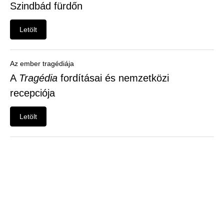
Szindbád fürdőn
Letölt
Az ember tragédiája
A
Tragédia
fordításai és nemzetközi
recepciója
Letölt