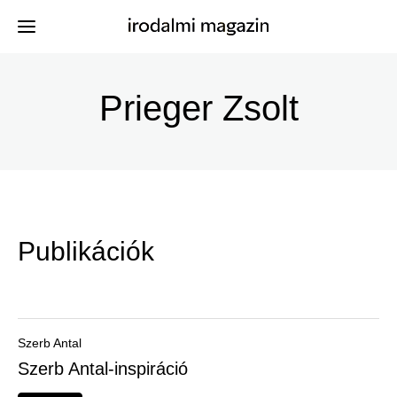
Ugrás
a
Prieger Zsolt
Kiadványok
Menü
tartalomra
-
Szerzők
Irodalmi
Események
Magazin
Publikációk
-
Hírek
Főmenu
Keresés
Szerb Antal
Szerb Antal-inspiráció
Regisztráció