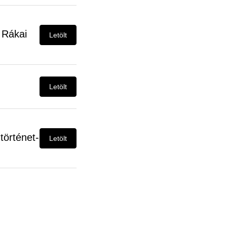
 Rákai
Letölt
Letölt
történet-
Letölt