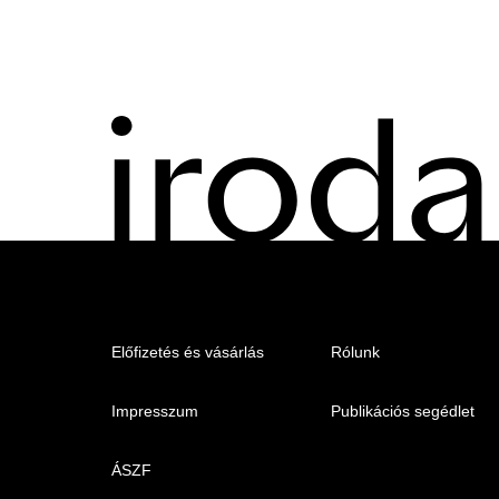
Menu
Előfizetés és vásárlás
Rólunk
-
Impresszum
Publikációs segédlet
Irodalmi
Magazin
ÁSZF
-