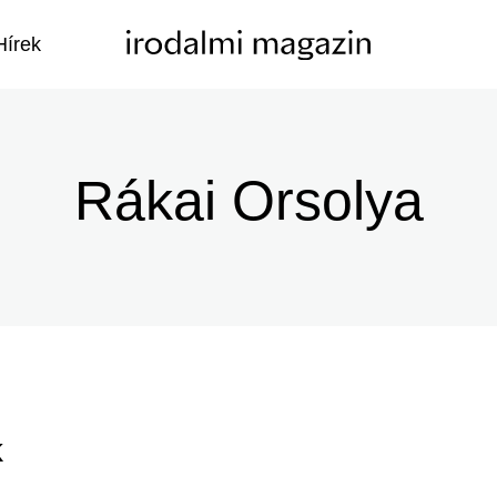
Hírek
Rákai Orsolya
k