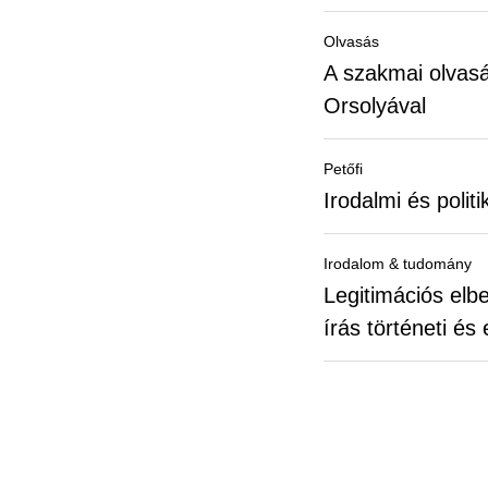
Olvasás
A szakmai olvasá
Orsolyával
Petőfi
Irodalmi és poli
Irodalom & tudomány
Legitimációs elb
írás történeti és