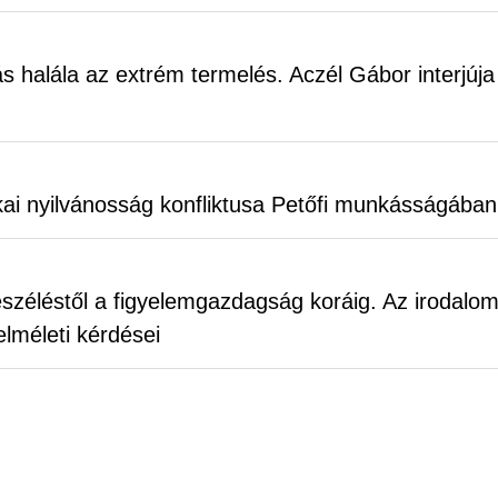
s halála az extrém termelés. Aczél Gábor interjúja
tikai nyilvánosság konfliktusa Petőfi munkásságában
eszéléstől a figyelemgazdagság koráig. Az irodalom
 elméleti kérdései