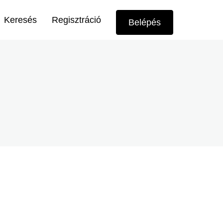
Felhasználói
Keresés
Regisztráció
Belépés
menü