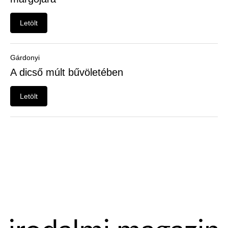
Felhasználói
menü
Letölt
Belépés
Gárdonyi
A dicső múlt bűvöletében
Letölt