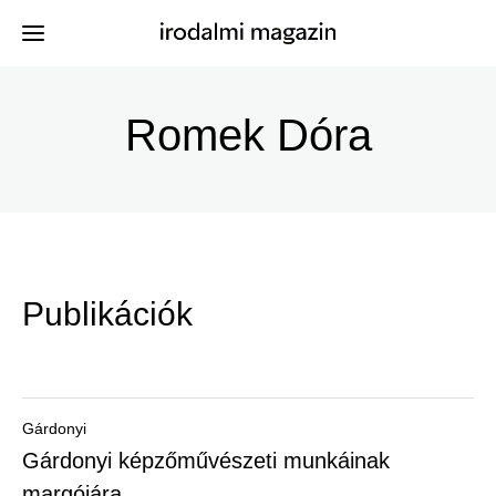
Ugrás
a
Romek Dóra
Kiadványok
Menü
tartalomra
-
Szerzők
Irodalmi
Események
Magazin
Publikációk
-
Hírek
Főmenu
Keresés
Gárdonyi
Gárdonyi képzőművészeti munkáinak
Regisztráció
margójára