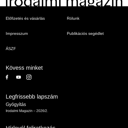
Menu
Előfizetés és vásárlás
Rólunk
-
Impresszum
Publikációs segédlet
Irodalmi
Magazin
ÁSZF
-
Lábléc
Kövess minket
Legfrissebb lapszám
Gyógyítás
Irodalmi Magazin – 2026/2.
Hírlevél feliratkozás