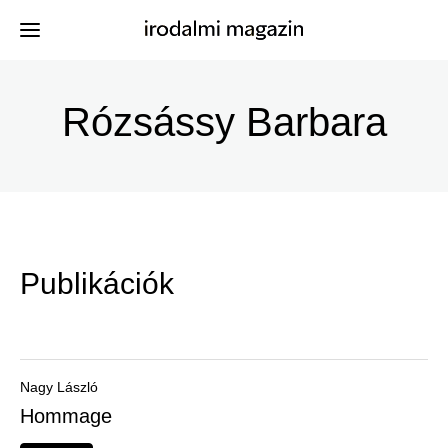
Ugrás
a
Rózsássy Barbara
Kiadványok
Menü
tartalomra
-
Szerzők
Irodalmi
Események
Magazin
Publikációk
-
Hírek
Főmenu
Keresés
Nagy László
Hommage
Regisztráció