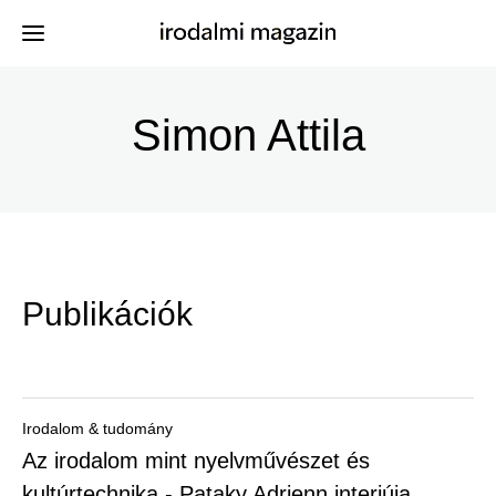
Ugrás
a
Simon Attila
Kiadványok
Menü
tartalomra
-
Szerzők
Irodalmi
Események
Magazin
Publikációk
-
Hírek
Főmenu
Keresés
Irodalom & tudomány
Az irodalom mint nyelvművészet és
Regisztráció
kultúrtechnika - Pataky Adrienn interjúja