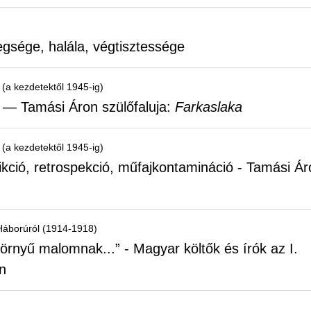
gsége, halála, végtisztessége
 (a kezdetektől 1945-ig)
 — Tamási Áron szülőfaluja:
Farkaslaka
 (a kezdetektől 1945-ig)
fikció, retrospekció, műfajkontamináció - Tamási Ár
 Háborúról (1914-1918)
zörnyű malomnak...” - Magyar költők és írók az I.
én