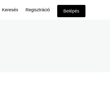
Felhasználói
Keresés
Regisztráció
Belépés
menü