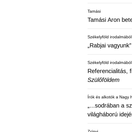
Tamási
Tamási Aron bete
Székelyföld irodalmából
„Rabjai vagyunk”
Székelyföld irodalmából
Referencialitás, 
Szülőföldem
Írók és alkotók a Nagy
„...sodrában a s
világháború idej
Zrínyi