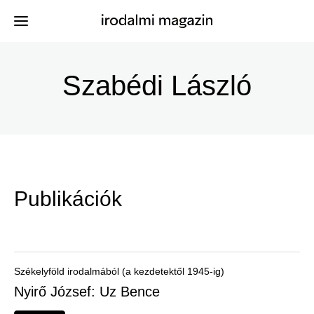
Ugrás
a
Szabédi László
Kiadványok
Menü
tartalomra
-
Szerzők
Irodalmi
Események
Magazin
Publikációk
-
Hírek
Főmenu
Keresés
Székelyföld irodalmából (a kezdetektől 1945-ig)
Nyirő József: Uz Bence
Regisztráció