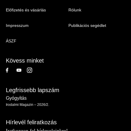
Menu
Előfizetés és vásárlás
Rólunk
-
Impresszum
Publikációs segédlet
Irodalmi
Magazin
ÁSZF
-
Lábléc
Kövess minket
Legfrissebb lapszám
Gyógyítás
Irodalmi Magazin – 2026/2.
Hírlevél feliratkozás
Iratkozzon fel hírleveleinkre!