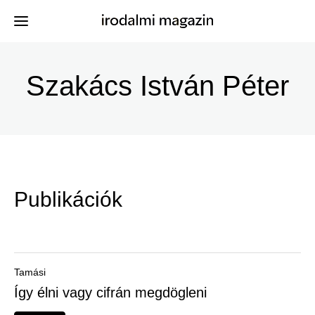
Ugrás
a
Szakács István Péter
Kiadványok
Menü
tartalomra
-
Szerzők
Irodalmi
Események
Magazin
Publikációk
-
Hírek
Főmenu
Keresés
Tamási
Így élni vagy cifrán megdögleni
Regisztráció