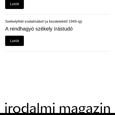
Felhasználói
Letölt
menü
Belépés
Székelyföld irodalmából (a kezdetektől 1945-ig)
A rendhagyó székely írástudó
Letölt