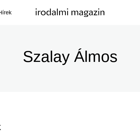
Hírek
Szalay Álmos
k