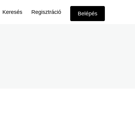
Felhasználói
Keresés
Regisztráció
Belépés
menü