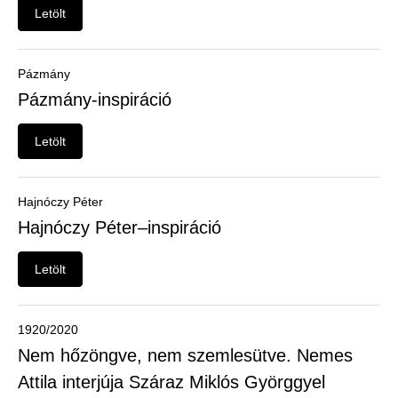
Felhasználói
Letölt
menü
Belépés
Pázmány
Pázmány-inspiráció
Letölt
Hajnóczy Péter
Hajnóczy Péter–inspiráció
Letölt
1920/2020
Nem hőzöngve, nem szemlesütve. Nemes
Attila interjúja Száraz Miklós Györggyel