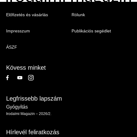
Menu
Előfizetés és vásárlás
Rólunk
-
Impresszum
Publikációs segédlet
Irodalmi
Magazin
ÁSZF
-
Lábléc
Kövess minket
Legfrissebb lapszám
Gyógyítás
Irodalmi Magazin – 2026/2.
Hírlevél feliratkozás