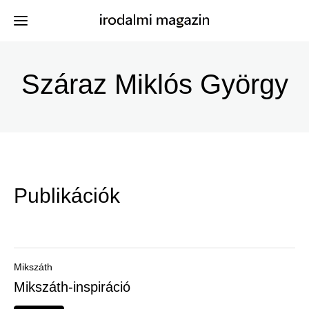
Ugrás
a
Száraz Miklós György
Kiadványok
Menü
tartalomra
-
Szerzők
Irodalmi
Események
Magazin
Publikációk
-
Hírek
Főmenu
Keresés
Mikszáth
Mikszáth-inspiráció
Regisztráció