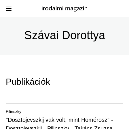
Ugrás
a
Szávai Dorottya
Kiadványok
Menü
tartalomra
-
Szerzők
Irodalmi
Események
Magazin
Publikációk
-
Hírek
Főmenu
Keresés
Pilinszky
"Dosztojevszkij vak volt, mint Homérosz" -
Regisztráció
Dosztojevszkij - Pilinszky - Takács Zsuzsa